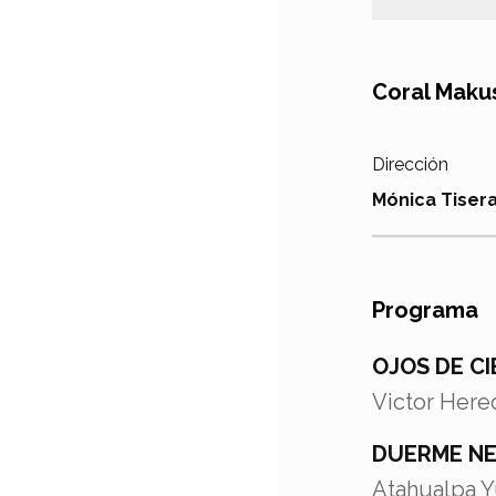
Coral Maku
Dirección
Mónica Tiser
Programa
OJOS DE C
Victor Hered
DUERME N
Atahualpa Y