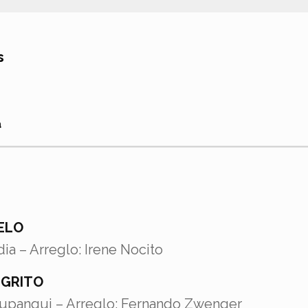
s
a
IELO
ia – Arreglo: Irene Nocito
EGRITO
upanqui – Arreglo: Fernando Zwenger