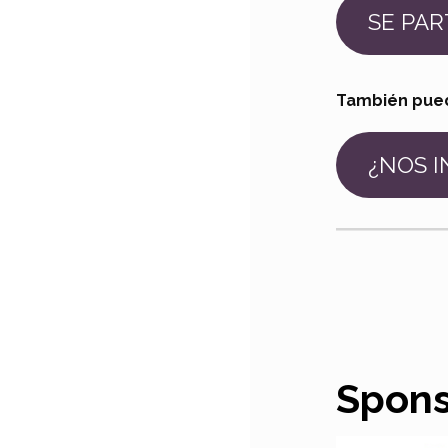
SE PAR
También pued
¿NOS I
Spons