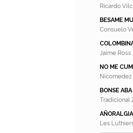
Ricardo Vilc
BESAME M
Consuelo Ve
COLOMBIN
Jaime Ross 
NO ME CU
Nicomedez S
BONSE ABA
Tradicional
AÑORALGI
Les Luthiers