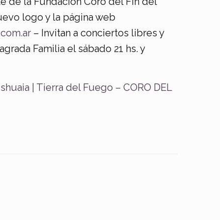
 de la Fundación Coro del Fin del
evo logo y la página web
com.ar
– Invitan a conciertos libres y
agrada Familia el sábado 21 hs. y
shuaia | Tierra del Fuego – CORO DEL